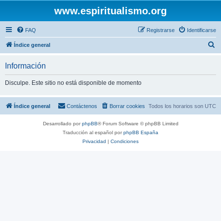
www.espiritualismo.org
FAQ
Registrarse
Identificarse
B
Índice general
u
Información
s
c
Disculpe. Este sitio no está disponible de momento
a
r
Índice general
Contáctenos
Borrar cookies
Todos los horarios son
UTC
Desarrollado por
phpBB
® Forum Software © phpBB Limited
Traducción al español por
phpBB España
Privacidad
|
Condiciones