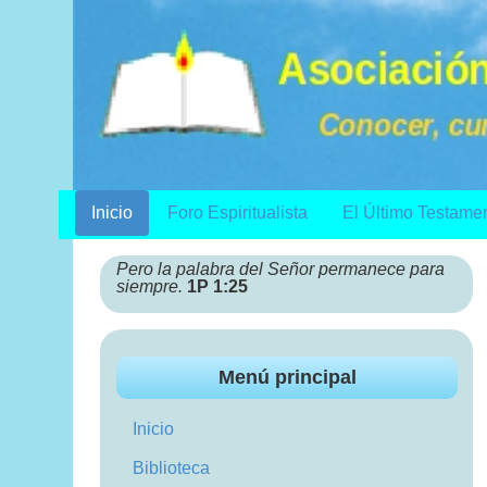
Inicio
Foro Espiritualista
El Último Testame
Pero la palabra del Señor permanece para
siempre.
1P 1:25
Menú principal
Inicio
Biblioteca