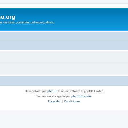
mo.org
s distintas corrientes del espiritualismo
Desarrollado por
phpBB
® Forum Software © phpBB Limited
Traducción al español por
phpBB España
Privacidad
|
Condiciones