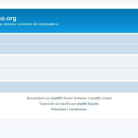
mo.org
s distintas corrientes del espiritualismo
Desarrollado por
phpBB
® Forum Software © phpBB Limited
Traducción al español por
phpBB España
Privacidad
|
Condiciones