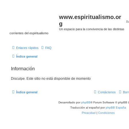
www.espiritualismo.or
g
Un espacio para la convivencia de las distintas
corrientes del espiritualismo
Enlaces rápidos
FAQ
Índice general
Información
Disculpe. Este sitio no está disponible de momento
Índice general
Contáctenos
Borr
Desarrollado por
phpBB
® Forum Software © phpBB L
Traducción al español por
phpBB España
Privacidad
|
Condiciones