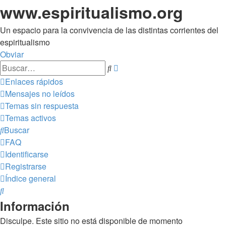
www.espiritualismo.org
Un espacio para la convivencia de las distintas corrientes del
espiritualismo
Obviar
Búsqueda
Buscar
avanzada
Enlaces rápidos
Mensajes no leídos
Temas sin respuesta
Temas activos
Buscar
FAQ
Identificarse
Registrarse
Índice general
Buscar
Información
Disculpe. Este sitio no está disponible de momento