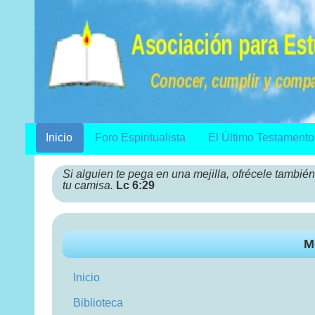
Inicio
Foro Espiritualista
El Último Testamento
Si alguien te pega en una mejilla, ofrécele también 
tu camisa.
Lc 6:29
M
Inicio
Biblioteca